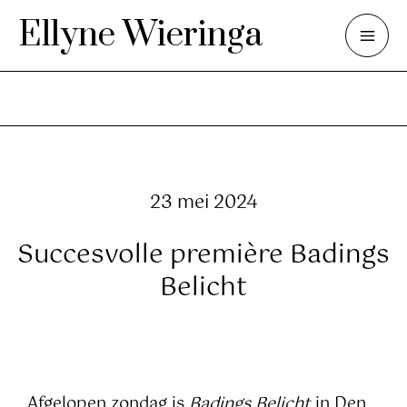
Ga
Ellyne Wieringa
naar
Mai
de
inhoud
Me
23 mei 2024
Succesvolle première Badings
Belicht
Afgelopen zondag is
Badings Belicht
in Den